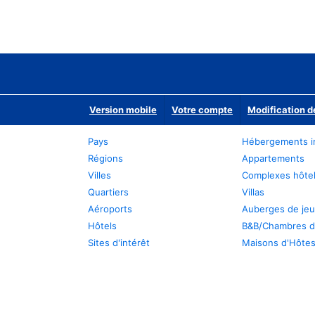
Version mobile
Votre compte
Modification d
Pays
Hébergements i
Régions
Appartements
Villes
Complexes hôtel
Quartiers
Villas
Aéroports
Auberges de je
Hôtels
B&B/Chambres d
Sites d'intérêt
Maisons d'Hôte