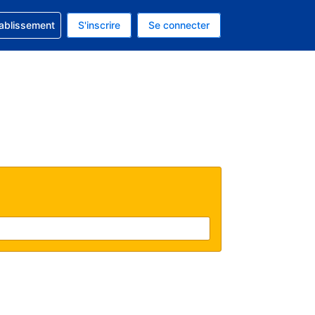
 concernant votre réservation
tablissement
S'inscrire
Se connecter
 actuelle est celle-ci : EUR.
e langue actuelle est celle-ci : Français.