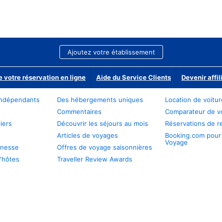
Ajoutez votre établissement
e votre réservation en ligne
Aide du Service Clients
Devenir affil
ndépendants
Des hébergements uniques
Location de voitu
Commentaires
Comparateur de v
iers
Découvrir les séjours au mois
Réservations de r
Articles de voyages
Booking.com pour
Voyage
unesse
Offres de voyage saisonnières
'hôtes
Traveller Review Awards
s