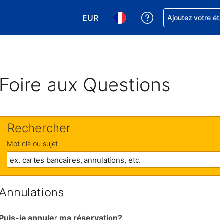
EUR
Obtenez de l'aide
Ajoutez votre é
Choisissez votre devise. Votre devise
Choisissez votre langue. Votr
Foire aux Questions
Rechercher
Mot clé ou sujet
Annulations
Puis-je annuler ma réservation?