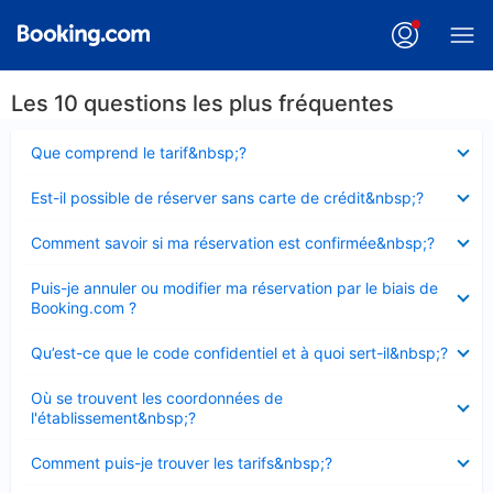
Les 10 questions les plus fréquentes
Élément
Que comprend le tarif&nbsp;?
fermé
Élément
Est-il possible de réserver sans carte de crédit&nbsp;?
fermé
Élément
Comment savoir si ma réservation est confirmée&nbsp;?
fermé
Élément
Puis-je annuler ou modifier ma réservation par le biais de
fermé
Booking.com ?
Élément
Qu’est-ce que le code confidentiel et à quoi sert-il&nbsp;?
fermé
Élément
Où se trouvent les coordonnées de
fermé
l'établissement&nbsp;?
Élément
Comment puis-je trouver les tarifs&nbsp;?
fermé