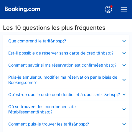
Les 10 questions les plus fréquentes
Élément
Que comprend le tarif&nbsp;?
fermé
Élément
Est-il possible de réserver sans carte de crédit&nbsp;?
fermé
Élément
Comment savoir si ma réservation est confirmée&nbsp;?
fermé
Élément
Puis-je annuler ou modifier ma réservation par le biais de
fermé
Booking.com ?
Élément
Qu’est-ce que le code confidentiel et à quoi sert-il&nbsp;?
fermé
Élément
Où se trouvent les coordonnées de
fermé
l'établissement&nbsp;?
Élément
Comment puis-je trouver les tarifs&nbsp;?
fermé