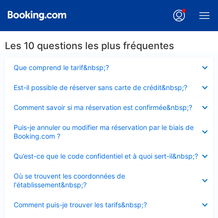
Les 10 questions les plus fréquentes
Élément
Que comprend le tarif&nbsp;?
fermé
Élément
Est-il possible de réserver sans carte de crédit&nbsp;?
fermé
Élément
Comment savoir si ma réservation est confirmée&nbsp;?
fermé
Élément
Puis-je annuler ou modifier ma réservation par le biais de
fermé
Booking.com ?
Élément
Qu’est-ce que le code confidentiel et à quoi sert-il&nbsp;?
fermé
Élément
Où se trouvent les coordonnées de
fermé
l'établissement&nbsp;?
Élément
Comment puis-je trouver les tarifs&nbsp;?
fermé