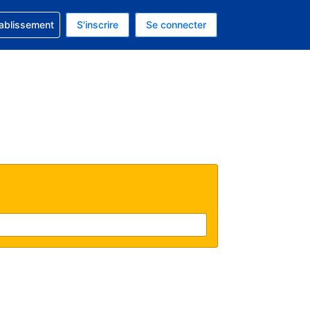
 concernant votre réservation
tablissement
S'inscrire
Se connecter
actuelle est celle-ci : Dollar américain.
e langue actuelle est celle-ci : Français.