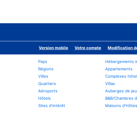
Version mobile
Votre compte
Modification d
Pays
Hébergements i
Régions
Appartements
Villes
Complexes hôtel
Quartiers
Villas
Aéroports
Auberges de je
Hôtels
B&B/Chambres d
Sites d'intérêt
Maisons d'Hôte