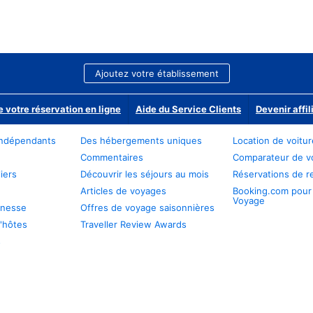
Ajoutez votre établissement
e votre réservation en ligne
Aide du Service Clients
Devenir affil
ndépendants
Des hébergements uniques
Location de voitu
Commentaires
Comparateur de v
iers
Découvrir les séjours au mois
Réservations de r
Articles de voyages
Booking.com pour
Voyage
unesse
Offres de voyage saisonnières
'hôtes
Traveller Review Awards
s