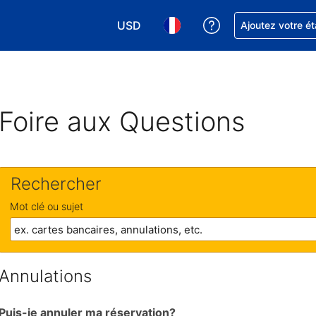
USD
Obtenez de l'aide
Ajoutez votre é
Choisissez votre devise. Votre devise 
Choisissez votre langue. Votr
Foire aux Questions
Rechercher
Mot clé ou sujet
Annulations
Puis-je annuler ma réservation?