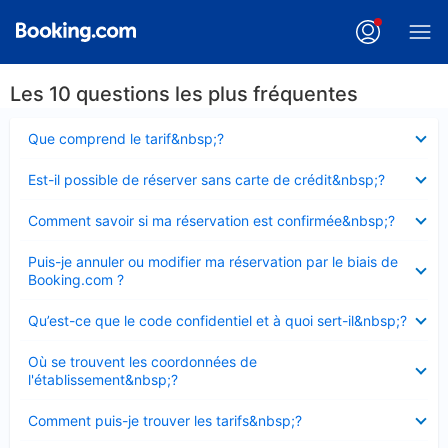
Les 10 questions les plus fréquentes
Élément
Que comprend le tarif&nbsp;?
fermé
Élément
Est-il possible de réserver sans carte de crédit&nbsp;?
fermé
Élément
Comment savoir si ma réservation est confirmée&nbsp;?
fermé
Élément
Puis-je annuler ou modifier ma réservation par le biais de
fermé
Booking.com ?
Élément
Qu’est-ce que le code confidentiel et à quoi sert-il&nbsp;?
fermé
Élément
Où se trouvent les coordonnées de
fermé
l'établissement&nbsp;?
Élément
Comment puis-je trouver les tarifs&nbsp;?
fermé