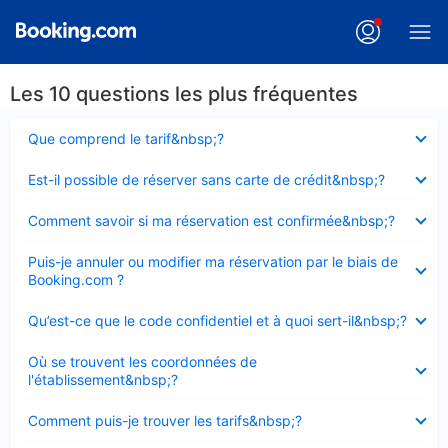
Les 10 questions les plus fréquentes
Élément
Que comprend le tarif&nbsp;?
fermé
Élément
Est-il possible de réserver sans carte de crédit&nbsp;?
fermé
Élément
Comment savoir si ma réservation est confirmée&nbsp;?
fermé
Élément
Puis-je annuler ou modifier ma réservation par le biais de
fermé
Booking.com ?
Élément
Qu’est-ce que le code confidentiel et à quoi sert-il&nbsp;?
fermé
Élément
Où se trouvent les coordonnées de
fermé
l'établissement&nbsp;?
Élément
Comment puis-je trouver les tarifs&nbsp;?
fermé