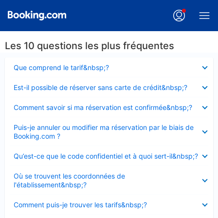
Les 10 questions les plus fréquentes
Élément
Que comprend le tarif&nbsp;?
fermé
Élément
Est-il possible de réserver sans carte de crédit&nbsp;?
fermé
Élément
Comment savoir si ma réservation est confirmée&nbsp;?
fermé
Élément
Puis-je annuler ou modifier ma réservation par le biais de
fermé
Booking.com ?
Élément
Qu’est-ce que le code confidentiel et à quoi sert-il&nbsp;?
fermé
Élément
Où se trouvent les coordonnées de
fermé
l'établissement&nbsp;?
Élément
Comment puis-je trouver les tarifs&nbsp;?
fermé