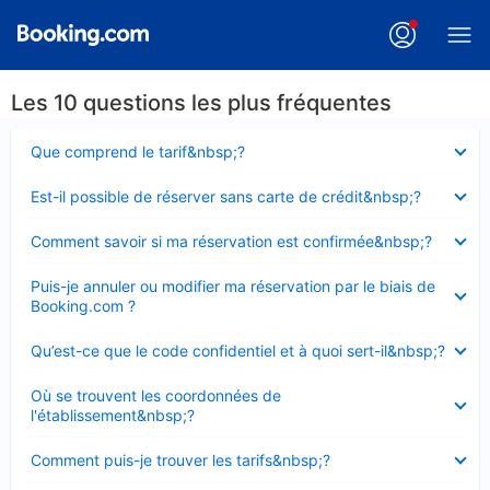
Les 10 questions les plus fréquentes
Élément
Que comprend le tarif&nbsp;?
fermé
Élément
Est-il possible de réserver sans carte de crédit&nbsp;?
fermé
Élément
Comment savoir si ma réservation est confirmée&nbsp;?
fermé
Élément
Puis-je annuler ou modifier ma réservation par le biais de
fermé
Booking.com ?
Élément
Qu’est-ce que le code confidentiel et à quoi sert-il&nbsp;?
fermé
Élément
Où se trouvent les coordonnées de
fermé
l'établissement&nbsp;?
Élément
Comment puis-je trouver les tarifs&nbsp;?
fermé