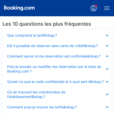
Les 10 questions les plus fréquentes
Élément
Que comprend le tarif&nbsp;?
fermé
Élément
Est-il possible de réserver sans carte de crédit&nbsp;?
fermé
Élément
Comment savoir si ma réservation est confirmée&nbsp;?
fermé
Élément
Puis-je annuler ou modifier ma réservation par le biais de
fermé
Booking.com ?
Élément
Qu’est-ce que le code confidentiel et à quoi sert-il&nbsp;?
fermé
Élément
Où se trouvent les coordonnées de
fermé
l'établissement&nbsp;?
Élément
Comment puis-je trouver les tarifs&nbsp;?
fermé