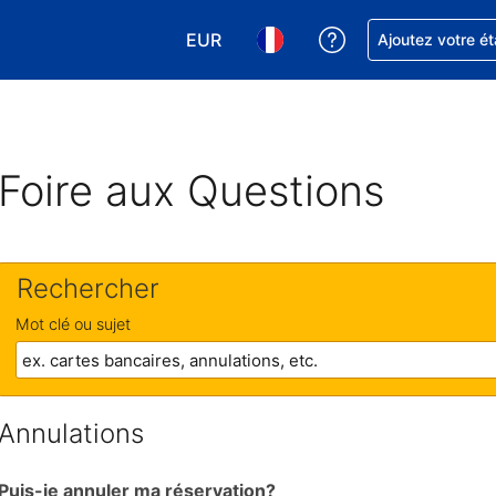
EUR
Obtenez de l'aide
Ajoutez votre é
Choisissez votre devise. Votre devise
Choisissez votre langue. Votr
Foire aux Questions
Rechercher
Mot clé ou sujet
Annulations
Puis-je annuler ma réservation?