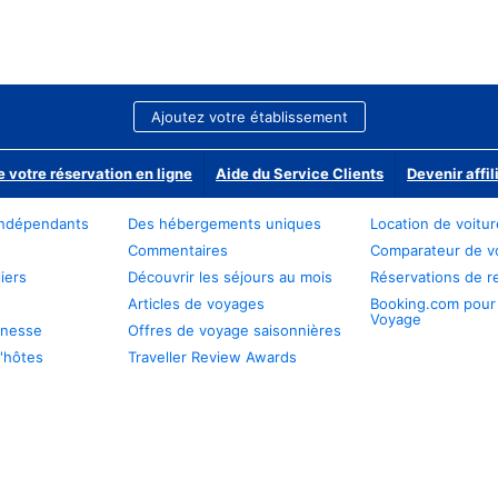
Ajoutez votre établissement
e votre réservation en ligne
Aide du Service Clients
Devenir affil
ndépendants
Des hébergements uniques
Location de voitu
Commentaires
Comparateur de v
iers
Découvrir les séjours au mois
Réservations de r
Articles de voyages
Booking.com pour
Voyage
unesse
Offres de voyage saisonnières
'hôtes
Traveller Review Awards
s