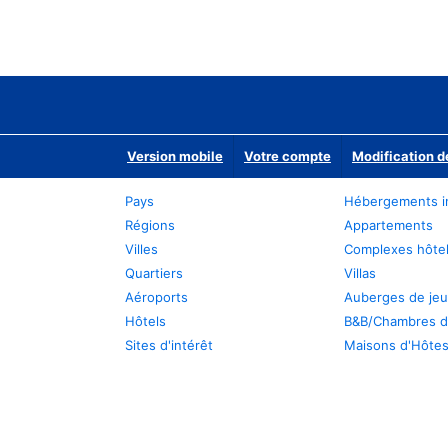
Version mobile
Votre compte
Modification d
Pays
Hébergements i
Régions
Appartements
Villes
Complexes hôtel
Quartiers
Villas
Aéroports
Auberges de je
Hôtels
B&B/Chambres d
Sites d'intérêt
Maisons d'Hôte