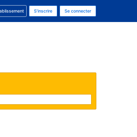
 concernant votre réservation
tablissement
S'inscrire
Se connecter
 actuelle est celle-ci : EUR.
e langue actuelle est celle-ci : Français.