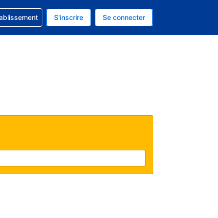
 concernant votre réservation
tablissement
S'inscrire
Se connecter
 actuelle est celle-ci : EUR.
e langue actuelle est celle-ci : Français.