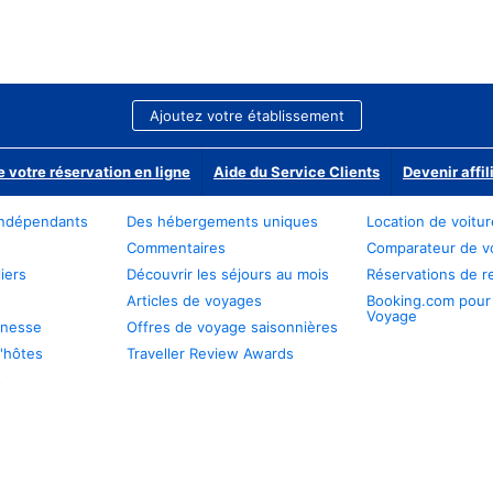
Ajoutez votre établissement
e votre réservation en ligne
Aide du Service Clients
Devenir affil
ndépendants
Des hébergements uniques
Location de voitu
Commentaires
Comparateur de v
iers
Découvrir les séjours au mois
Réservations de r
Articles de voyages
Booking.com pour
Voyage
unesse
Offres de voyage saisonnières
'hôtes
Traveller Review Awards
s