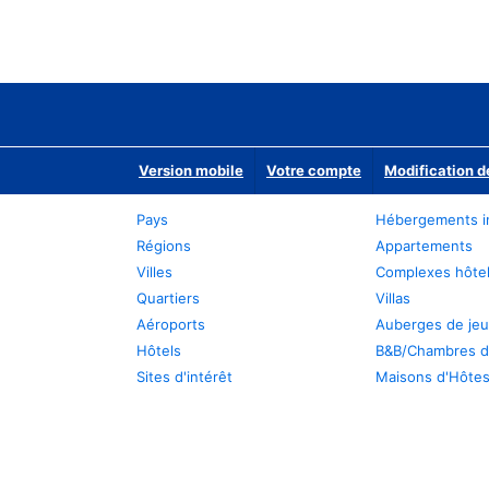
Version mobile
Votre compte
Modification d
Pays
Hébergements i
Régions
Appartements
Villes
Complexes hôtel
Quartiers
Villas
Aéroports
Auberges de je
Hôtels
B&B/Chambres d
Sites d'intérêt
Maisons d'Hôte