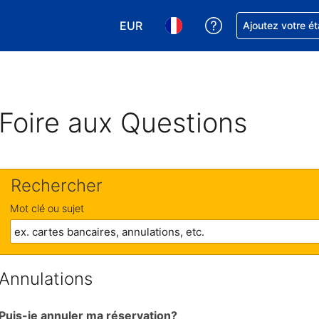
EUR
Obtenez de l'aide
Ajoutez votre é
Choisissez votre devise. Votre devise
Choisissez votre langue. Votr
Foire aux Questions
Rechercher
Mot clé ou sujet
Annulations
Puis-je annuler ma réservation?