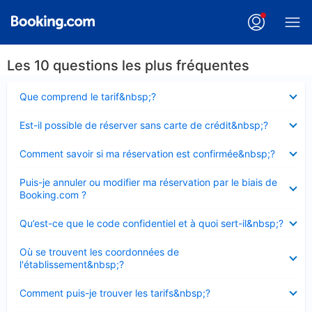
Les 10 questions les plus fréquentes
Élément
Que comprend le tarif&nbsp;?
fermé
Élément
Est-il possible de réserver sans carte de crédit&nbsp;?
fermé
Élément
Comment savoir si ma réservation est confirmée&nbsp;?
fermé
Élément
Puis-je annuler ou modifier ma réservation par le biais de
fermé
Booking.com ?
Élément
Qu’est-ce que le code confidentiel et à quoi sert-il&nbsp;?
fermé
Élément
Où se trouvent les coordonnées de
fermé
l'établissement&nbsp;?
Élément
Comment puis-je trouver les tarifs&nbsp;?
fermé