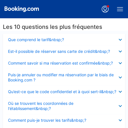
Les 10 questions les plus fréquentes
Élément
Que comprend le tarif&nbsp;?
fermé
Élément
Est-il possible de réserver sans carte de crédit&nbsp;?
fermé
Élément
Comment savoir si ma réservation est confirmée&nbsp;?
fermé
Élément
Puis-je annuler ou modifier ma réservation par le biais de
fermé
Booking.com ?
Élément
Qu’est-ce que le code confidentiel et à quoi sert-il&nbsp;?
fermé
Élément
Où se trouvent les coordonnées de
fermé
l'établissement&nbsp;?
Élément
Comment puis-je trouver les tarifs&nbsp;?
fermé