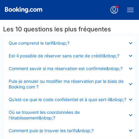
Les 10 questions les plus fréquentes
Élément
Que comprend le tarif&nbsp;?
fermé
Élément
Est-il possible de réserver sans carte de crédit&nbsp;?
fermé
Élément
Comment savoir si ma réservation est confirmée&nbsp;?
fermé
Élément
Puis-je annuler ou modifier ma réservation par le biais de
fermé
Booking.com ?
Élément
Qu’est-ce que le code confidentiel et à quoi sert-il&nbsp;?
fermé
Élément
Où se trouvent les coordonnées de
fermé
l'établissement&nbsp;?
Élément
Comment puis-je trouver les tarifs&nbsp;?
fermé