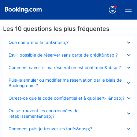
Les 10 questions les plus fréquentes
Élément
Que comprend le tarif&nbsp;?
fermé
Élément
Est-il possible de réserver sans carte de crédit&nbsp;?
fermé
Élément
Comment savoir si ma réservation est confirmée&nbsp;?
fermé
Élément
Puis-je annuler ou modifier ma réservation par le biais de
fermé
Booking.com ?
Élément
Qu’est-ce que le code confidentiel et à quoi sert-il&nbsp;?
fermé
Élément
Où se trouvent les coordonnées de
fermé
l'établissement&nbsp;?
Élément
Comment puis-je trouver les tarifs&nbsp;?
fermé