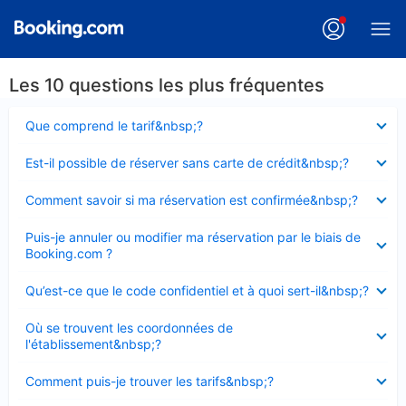
Les 10 questions les plus fréquentes
Élément
Que comprend le tarif&nbsp;?
fermé
Élément
Est-il possible de réserver sans carte de crédit&nbsp;?
fermé
Élément
Comment savoir si ma réservation est confirmée&nbsp;?
fermé
Élément
Puis-je annuler ou modifier ma réservation par le biais de
fermé
Booking.com ?
Élément
Qu’est-ce que le code confidentiel et à quoi sert-il&nbsp;?
fermé
Élément
Où se trouvent les coordonnées de
fermé
l'établissement&nbsp;?
Élément
Comment puis-je trouver les tarifs&nbsp;?
fermé