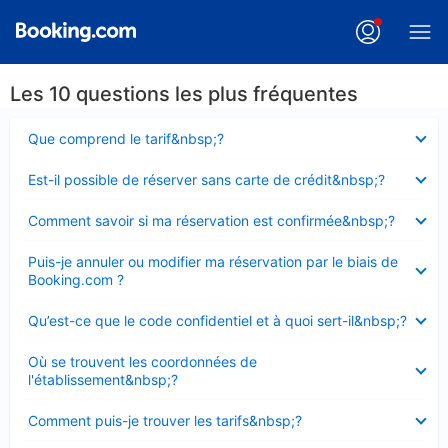
Les 10 questions les plus fréquentes
Élément
Que comprend le tarif&nbsp;?
fermé
Élément
Est-il possible de réserver sans carte de crédit&nbsp;?
fermé
Élément
Comment savoir si ma réservation est confirmée&nbsp;?
fermé
Élément
Puis-je annuler ou modifier ma réservation par le biais de
fermé
Booking.com ?
Élément
Qu’est-ce que le code confidentiel et à quoi sert-il&nbsp;?
fermé
Élément
Où se trouvent les coordonnées de
fermé
l'établissement&nbsp;?
Élément
Comment puis-je trouver les tarifs&nbsp;?
fermé