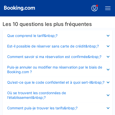
Les 10 questions les plus fréquentes
Élément
Que comprend le tarif&nbsp;?
fermé
Élément
Est-il possible de réserver sans carte de crédit&nbsp;?
fermé
Élément
Comment savoir si ma réservation est confirmée&nbsp;?
fermé
Élément
Puis-je annuler ou modifier ma réservation par le biais de
fermé
Booking.com ?
Élément
Qu’est-ce que le code confidentiel et à quoi sert-il&nbsp;?
fermé
Élément
Où se trouvent les coordonnées de
fermé
l'établissement&nbsp;?
Élément
Comment puis-je trouver les tarifs&nbsp;?
fermé