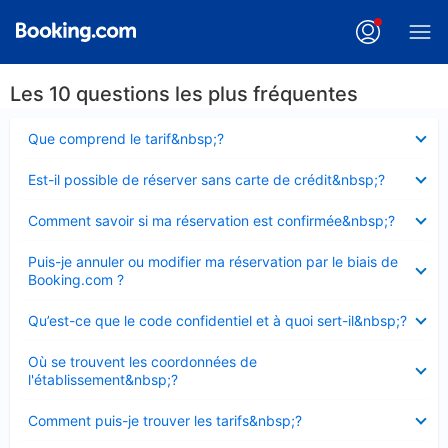
Les 10 questions les plus fréquentes
Élément
Que comprend le tarif&nbsp;?
fermé
Élément
Est-il possible de réserver sans carte de crédit&nbsp;?
fermé
Élément
Comment savoir si ma réservation est confirmée&nbsp;?
fermé
Élément
Puis-je annuler ou modifier ma réservation par le biais de
fermé
Booking.com ?
Élément
Qu’est-ce que le code confidentiel et à quoi sert-il&nbsp;?
fermé
Élément
Où se trouvent les coordonnées de
fermé
l'établissement&nbsp;?
Élément
Comment puis-je trouver les tarifs&nbsp;?
fermé