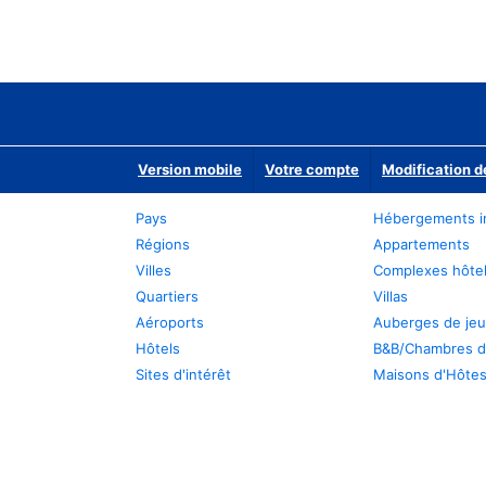
Version mobile
Votre compte
Modification d
Pays
Hébergements i
Régions
Appartements
Villes
Complexes hôtel
Quartiers
Villas
Aéroports
Auberges de je
Hôtels
B&B/Chambres d
Sites d'intérêt
Maisons d'Hôte