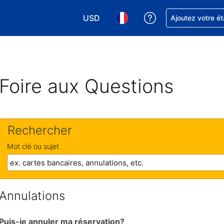
USD
Obtenez de l'aide
Ajoutez votre é
Choisissez votre devise. Votre devise 
Choisissez votre langue. Votr
Foire aux Questions
Rechercher
Mot clé ou sujet
Annulations
Puis-je annuler ma réservation?