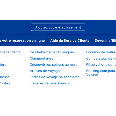
Ajoutez votre établissement
e votre réservation en ligne
Aide du Service Clients
Devenir affil
ndépendants
Des hébergements uniques
Location de voitu
Commentaires
Comparateur de v
iers
Découvrir les séjours au mois
Réservations de r
Articles de voyages
Booking.com pour
Voyage
unesse
Offres de voyage saisonnières
'hôtes
Traveller Review Awards
s