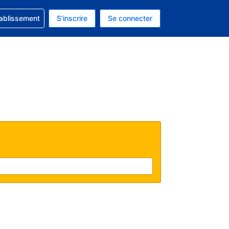
 concernant votre réservation
tablissement
S'inscrire
Se connecter
actuelle est celle-ci : Dollar américain.
e langue actuelle est celle-ci : Français.