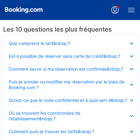
Les 10 questions les plus fréquentes
Élément
Que comprend le tarif&nbsp;?
fermé
Élément
Est-il possible de réserver sans carte de crédit&nbsp;?
fermé
Élément
Comment savoir si ma réservation est confirmée&nbsp;?
fermé
Élément
Puis-je annuler ou modifier ma réservation par le biais de
fermé
Booking.com ?
Élément
Qu’est-ce que le code confidentiel et à quoi sert-il&nbsp;?
fermé
Élément
Où se trouvent les coordonnées de
fermé
l'établissement&nbsp;?
Élément
Comment puis-je trouver les tarifs&nbsp;?
fermé