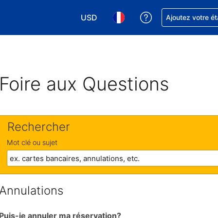
USD
Obtenez de l'aide
Ajoutez votre é
Choisissez votre devise. Votre devise 
Choisissez votre langue. Votr
Foire aux Questions
Rechercher
Mot clé ou sujet
Annulations
Puis-je annuler ma réservation?