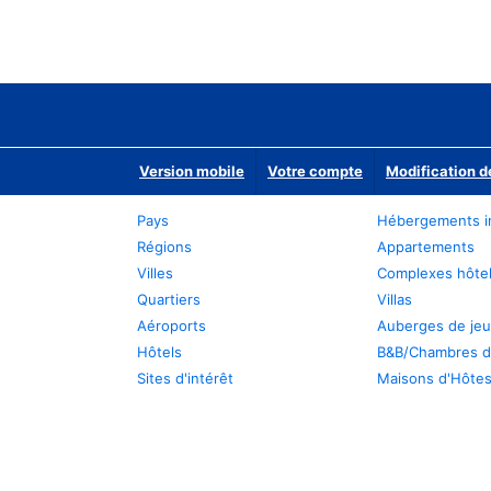
Version mobile
Votre compte
Modification d
Pays
Hébergements i
Régions
Appartements
Villes
Complexes hôtel
Quartiers
Villas
Aéroports
Auberges de je
Hôtels
B&B/Chambres d
Sites d'intérêt
Maisons d'Hôte