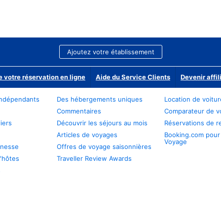
Ajoutez votre établissement
e votre réservation en ligne
Aide du Service Clients
Devenir affil
ndépendants
Des hébergements uniques
Location de voitu
Commentaires
Comparateur de v
iers
Découvrir les séjours au mois
Réservations de r
Articles de voyages
Booking.com pour
Voyage
unesse
Offres de voyage saisonnières
'hôtes
Traveller Review Awards
s