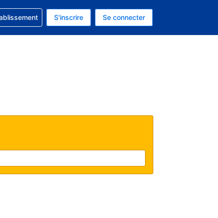
 concernant votre réservation
tablissement
S'inscrire
Se connecter
actuelle est celle-ci : Dollar américain.
e langue actuelle est celle-ci : Français.