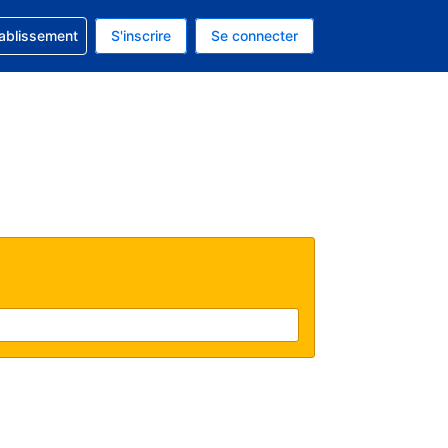
 concernant votre réservation
tablissement
S'inscrire
Se connecter
actuelle est celle-ci : Dollar américain.
e langue actuelle est celle-ci : Français.