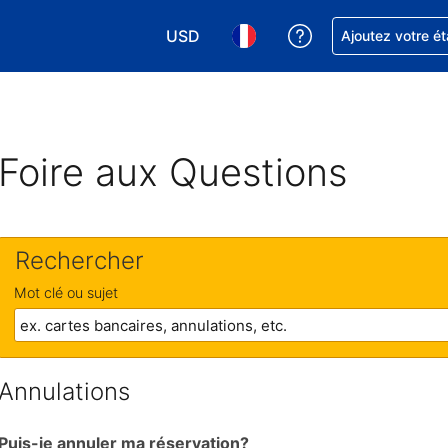
USD
Obtenez de l'aide
Ajoutez votre é
Choisissez votre devise. Votre devise 
Choisissez votre langue. Votr
Foire aux Questions
Rechercher
Mot clé ou sujet
Annulations
Puis-je annuler ma réservation?