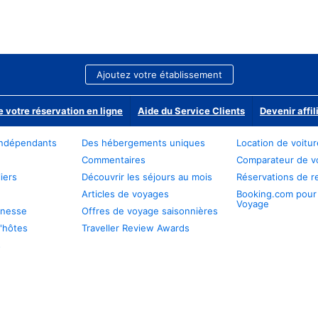
Ajoutez votre établissement
e votre réservation en ligne
Aide du Service Clients
Devenir affil
ndépendants
Des hébergements uniques
Location de voitu
Commentaires
Comparateur de v
iers
Découvrir les séjours au mois
Réservations de r
Articles de voyages
Booking.com pour
Voyage
unesse
Offres de voyage saisonnières
'hôtes
Traveller Review Awards
s