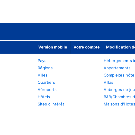
Version mobile
Votre compte
Modification d
Pays
Hébergements i
Régions
Appartements
Villes
Complexes hôtel
Quartiers
Villas
Aéroports
Auberges de je
Hôtels
B&B/Chambres d
Sites d'intérêt
Maisons d'Hôte