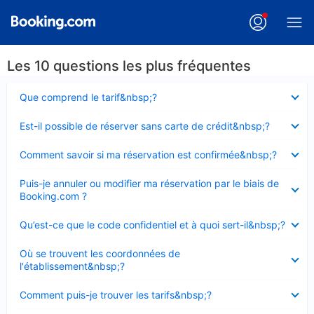
Les 10 questions les plus fréquentes
Élément
Que comprend le tarif&nbsp;?
fermé
Élément
Est-il possible de réserver sans carte de crédit&nbsp;?
fermé
Élément
Comment savoir si ma réservation est confirmée&nbsp;?
fermé
Élément
Puis-je annuler ou modifier ma réservation par le biais de
fermé
Booking.com ?
Élément
Qu’est-ce que le code confidentiel et à quoi sert-il&nbsp;?
fermé
Élément
Où se trouvent les coordonnées de
fermé
l'établissement&nbsp;?
Élément
Comment puis-je trouver les tarifs&nbsp;?
fermé