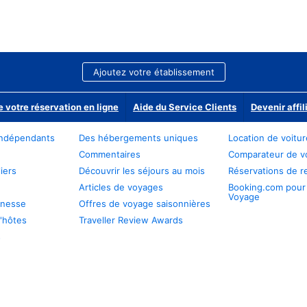
Ajoutez votre établissement
e votre réservation en ligne
Aide du Service Clients
Devenir affil
ndépendants
Des hébergements uniques
Location de voitu
Commentaires
Comparateur de v
iers
Découvrir les séjours au mois
Réservations de r
Articles de voyages
Booking.com pour
Voyage
unesse
Offres de voyage saisonnières
'hôtes
Traveller Review Awards
s