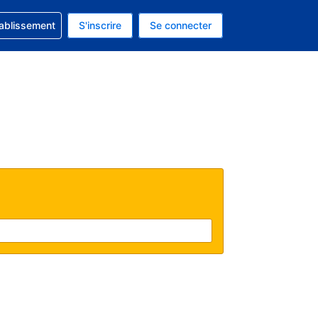
 concernant votre réservation
tablissement
S'inscrire
Se connecter
 actuelle est celle-ci : EUR.
e langue actuelle est celle-ci : Français.