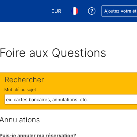
EUR
Obtenez de l'aide
Ajoutez votre é
Choisissez votre devise. Votre devise
Choisissez votre langue. Votr
Foire aux Questions
Rechercher
Mot clé ou sujet
Annulations
Puis-je annuler ma réservation?