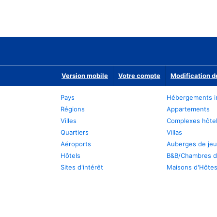
Version mobile
Votre compte
Modification d
Pays
Hébergements i
Régions
Appartements
Villes
Complexes hôtel
Quartiers
Villas
Aéroports
Auberges de je
Hôtels
B&B/Chambres d
Sites d'intérêt
Maisons d'Hôte