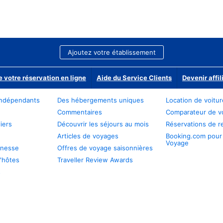
Ajoutez votre établissement
e votre réservation en ligne
Aide du Service Clients
Devenir affil
ndépendants
Des hébergements uniques
Location de voitu
Commentaires
Comparateur de v
iers
Découvrir les séjours au mois
Réservations de r
Articles de voyages
Booking.com pour
Voyage
unesse
Offres de voyage saisonnières
'hôtes
Traveller Review Awards
s