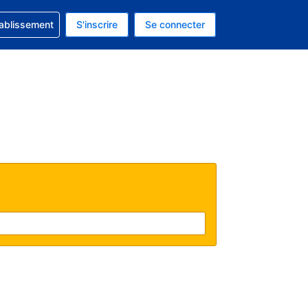
 concernant votre réservation
tablissement
S'inscrire
Se connecter
 actuelle est celle-ci : EUR.
e langue actuelle est celle-ci : Français.