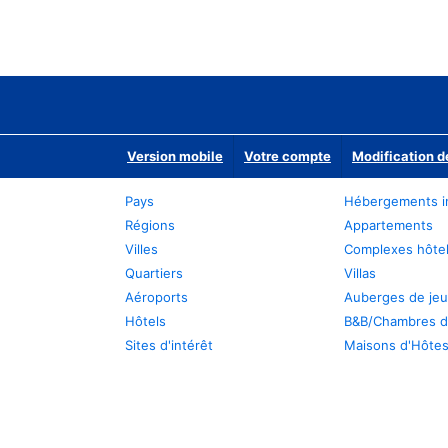
Version mobile
Votre compte
Modification d
Pays
Hébergements i
Régions
Appartements
Villes
Complexes hôtel
Quartiers
Villas
Aéroports
Auberges de je
Hôtels
B&B/Chambres d
Sites d'intérêt
Maisons d'Hôte