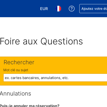
EUR
Obtenez de l'aide
Ajoutez votre é
Choisissez votre devise. Votre devise
Choisissez votre langue. Votr
Foire aux Questions
Rechercher
Mot clé ou sujet
Annulations
Puis-je annuler ma réservation?