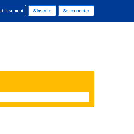
 concernant votre réservation
tablissement
S'inscrire
Se connecter
 actuelle est celle-ci : EUR.
e langue actuelle est celle-ci : Français.