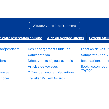
Ajoutez votre établissement
e votre réservation en ligne
Aide du Service Clients
Devenir affil
ndépendants
Des hébergements uniques
Location de voitu
Commentaires
Comparateur de v
iers
Découvrir les séjours au mois
Réservations de r
Articles de voyages
Booking.com pour
Voyage
unesse
Offres de voyage saisonnières
'hôtes
Traveller Review Awards
s