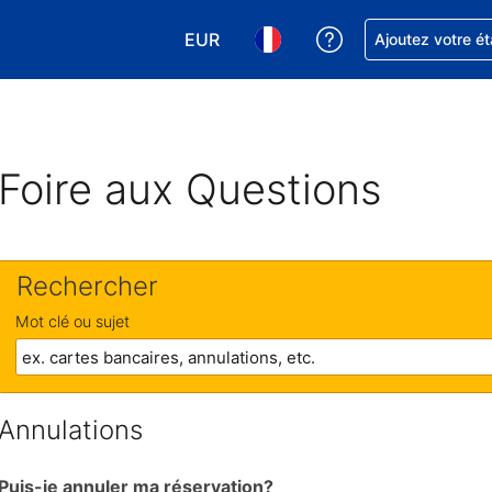
EUR
Obtenez de l'aide
Ajoutez votre é
Choisissez votre devise. Votre devise
Choisissez votre langue. Votr
Foire aux Questions
Rechercher
Mot clé ou sujet
Annulations
Puis-je annuler ma réservation?