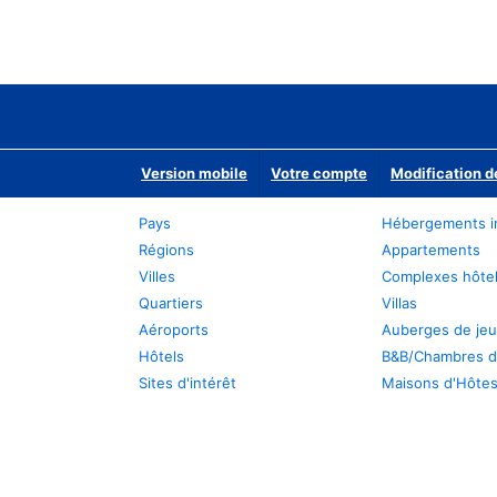
Version mobile
Votre compte
Modification d
Pays
Hébergements i
Régions
Appartements
Villes
Complexes hôtel
Quartiers
Villas
Aéroports
Auberges de je
Hôtels
B&B/Chambres d
Sites d'intérêt
Maisons d'Hôte