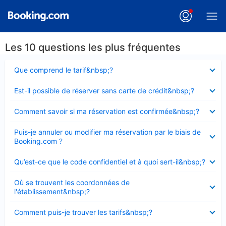
Les 10 questions les plus fréquentes
Élément
Que comprend le tarif&nbsp;?
fermé
Élément
Est-il possible de réserver sans carte de crédit&nbsp;?
fermé
Élément
Comment savoir si ma réservation est confirmée&nbsp;?
fermé
Élément
Puis-je annuler ou modifier ma réservation par le biais de
fermé
Booking.com ?
Élément
Qu’est-ce que le code confidentiel et à quoi sert-il&nbsp;?
fermé
Élément
Où se trouvent les coordonnées de
fermé
l'établissement&nbsp;?
Élément
Comment puis-je trouver les tarifs&nbsp;?
fermé