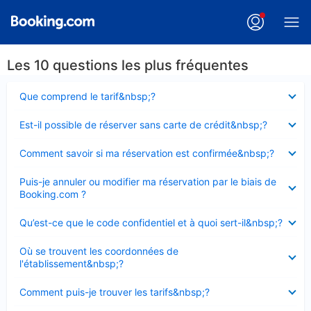
Les 10 questions les plus fréquentes
Élément
Que comprend le tarif&nbsp;?
fermé
Élément
Est-il possible de réserver sans carte de crédit&nbsp;?
fermé
Élément
Comment savoir si ma réservation est confirmée&nbsp;?
fermé
Élément
Puis-je annuler ou modifier ma réservation par le biais de
fermé
Booking.com ?
Élément
Qu’est-ce que le code confidentiel et à quoi sert-il&nbsp;?
fermé
Élément
Où se trouvent les coordonnées de
fermé
l'établissement&nbsp;?
Élément
Comment puis-je trouver les tarifs&nbsp;?
fermé