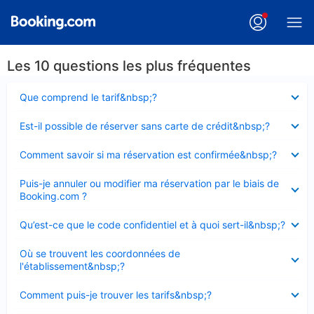
Les 10 questions les plus fréquentes
Élément
Que comprend le tarif&nbsp;?
fermé
Élément
Est-il possible de réserver sans carte de crédit&nbsp;?
fermé
Élément
Comment savoir si ma réservation est confirmée&nbsp;?
fermé
Élément
Puis-je annuler ou modifier ma réservation par le biais de
fermé
Booking.com ?
Élément
Qu’est-ce que le code confidentiel et à quoi sert-il&nbsp;?
fermé
Élément
Où se trouvent les coordonnées de
fermé
l'établissement&nbsp;?
Élément
Comment puis-je trouver les tarifs&nbsp;?
fermé