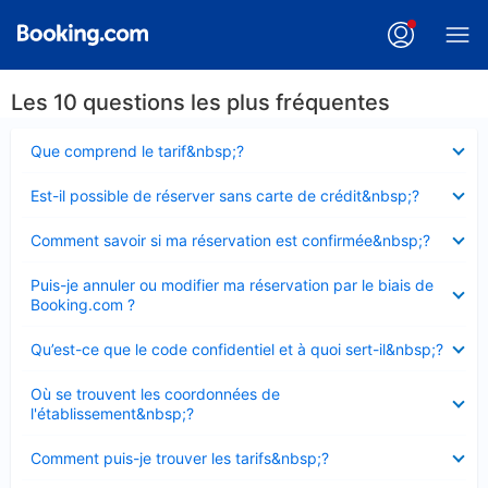
Les 10 questions les plus fréquentes
Élément
Que comprend le tarif&nbsp;?
fermé
Élément
Est-il possible de réserver sans carte de crédit&nbsp;?
fermé
Élément
Comment savoir si ma réservation est confirmée&nbsp;?
fermé
Élément
Puis-je annuler ou modifier ma réservation par le biais de
fermé
Booking.com ?
Élément
Qu’est-ce que le code confidentiel et à quoi sert-il&nbsp;?
fermé
Élément
Où se trouvent les coordonnées de
fermé
l'établissement&nbsp;?
Élément
Comment puis-je trouver les tarifs&nbsp;?
fermé