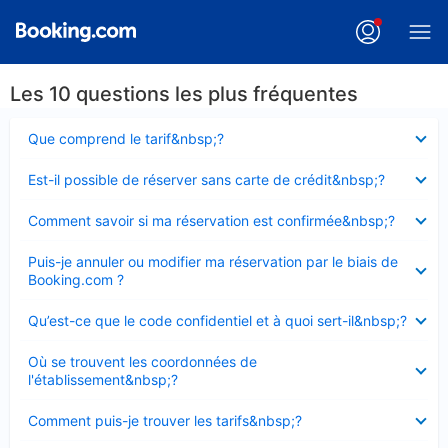
Les 10 questions les plus fréquentes
Élément
Que comprend le tarif&nbsp;?
fermé
Élément
Est-il possible de réserver sans carte de crédit&nbsp;?
fermé
Élément
Comment savoir si ma réservation est confirmée&nbsp;?
fermé
Élément
Puis-je annuler ou modifier ma réservation par le biais de
fermé
Booking.com ?
Élément
Qu’est-ce que le code confidentiel et à quoi sert-il&nbsp;?
fermé
Élément
Où se trouvent les coordonnées de
fermé
l'établissement&nbsp;?
Élément
Comment puis-je trouver les tarifs&nbsp;?
fermé