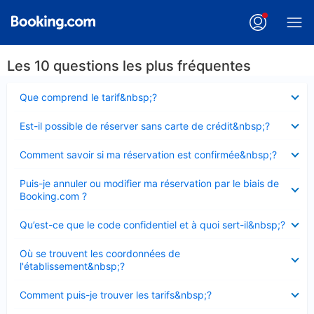
Les 10 questions les plus fréquentes
Élément
Que comprend le tarif&nbsp;?
fermé
Élément
Est-il possible de réserver sans carte de crédit&nbsp;?
fermé
Élément
Comment savoir si ma réservation est confirmée&nbsp;?
fermé
Élément
Puis-je annuler ou modifier ma réservation par le biais de
fermé
Booking.com ?
Élément
Qu’est-ce que le code confidentiel et à quoi sert-il&nbsp;?
fermé
Élément
Où se trouvent les coordonnées de
fermé
l'établissement&nbsp;?
Élément
Comment puis-je trouver les tarifs&nbsp;?
fermé