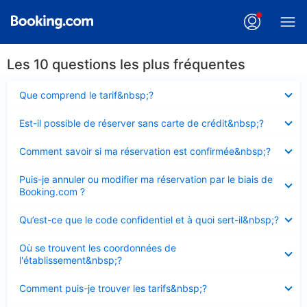
Les 10 questions les plus fréquentes
Élément
Que comprend le tarif&nbsp;?
fermé
Élément
Est-il possible de réserver sans carte de crédit&nbsp;?
fermé
Élément
Comment savoir si ma réservation est confirmée&nbsp;?
fermé
Élément
Puis-je annuler ou modifier ma réservation par le biais de
fermé
Booking.com ?
Élément
Qu’est-ce que le code confidentiel et à quoi sert-il&nbsp;?
fermé
Élément
Où se trouvent les coordonnées de
fermé
l'établissement&nbsp;?
Élément
Comment puis-je trouver les tarifs&nbsp;?
fermé