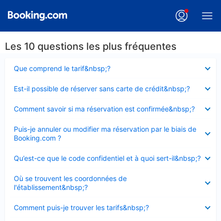
Les 10 questions les plus fréquentes
Élément
Que comprend le tarif&nbsp;?
fermé
Élément
Est-il possible de réserver sans carte de crédit&nbsp;?
fermé
Élément
Comment savoir si ma réservation est confirmée&nbsp;?
fermé
Élément
Puis-je annuler ou modifier ma réservation par le biais de
fermé
Booking.com ?
Élément
Qu’est-ce que le code confidentiel et à quoi sert-il&nbsp;?
fermé
Élément
Où se trouvent les coordonnées de
fermé
l'établissement&nbsp;?
Élément
Comment puis-je trouver les tarifs&nbsp;?
fermé