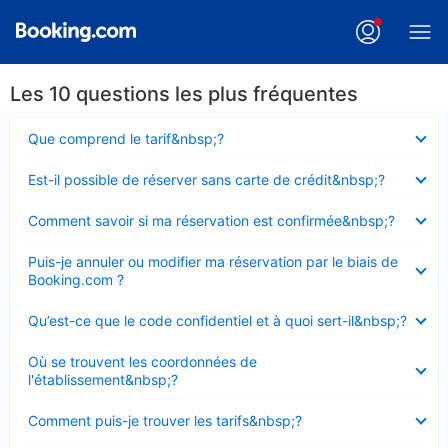
Les 10 questions les plus fréquentes
Élément
Que comprend le tarif&nbsp;?
fermé
Élément
Est-il possible de réserver sans carte de crédit&nbsp;?
fermé
Élément
Comment savoir si ma réservation est confirmée&nbsp;?
fermé
Élément
Puis-je annuler ou modifier ma réservation par le biais de
fermé
Booking.com ?
Élément
Qu’est-ce que le code confidentiel et à quoi sert-il&nbsp;?
fermé
Élément
Où se trouvent les coordonnées de
fermé
l'établissement&nbsp;?
Élément
Comment puis-je trouver les tarifs&nbsp;?
fermé