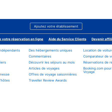
Ajoutez votre établissement
e votre réservation en ligne
Aide du Service Clients
Devenir affil
ndépendants
Des hébergements uniques
Location de voitu
Commentaires
Comparateur de v
iers
Découvrir les séjours au mois
Réservations de r
Articles de voyages
Booking.com pour
Voyage
unesse
Offres de voyage saisonnières
'hôtes
Traveller Review Awards
s