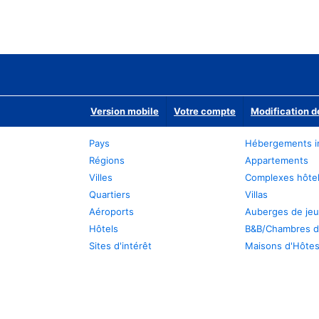
Version mobile
Votre compte
Modification d
Pays
Hébergements i
Régions
Appartements
Villes
Complexes hôtel
Quartiers
Villas
Aéroports
Auberges de je
Hôtels
B&B/Chambres d
Sites d'intérêt
Maisons d'Hôte