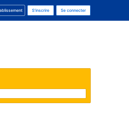
 concernant votre réservation
tablissement
S'inscrire
Se connecter
 actuelle est celle-ci : EUR.
e langue actuelle est celle-ci : Français.