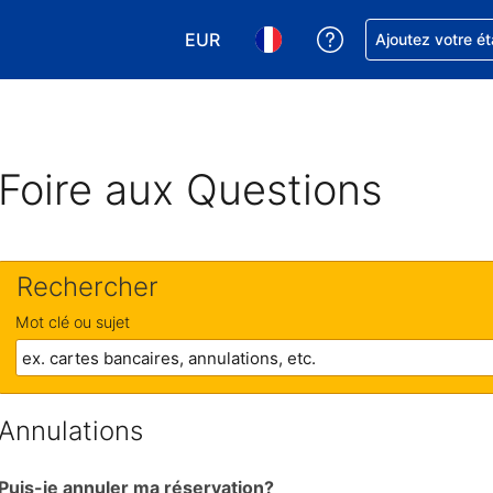
EUR
Obtenez de l'aide
Ajoutez votre é
Choisissez votre devise. Votre devise
Choisissez votre langue. Votr
Foire aux Questions
Rechercher
Mot clé ou sujet
Annulations
Puis-je annuler ma réservation?