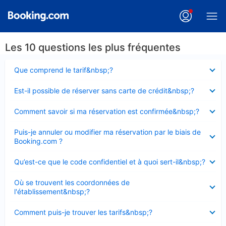
Les 10 questions les plus fréquentes
Élément
Que comprend le tarif&nbsp;?
fermé
Élément
Est-il possible de réserver sans carte de crédit&nbsp;?
fermé
Élément
Comment savoir si ma réservation est confirmée&nbsp;?
fermé
Élément
Puis-je annuler ou modifier ma réservation par le biais de
fermé
Booking.com ?
Élément
Qu’est-ce que le code confidentiel et à quoi sert-il&nbsp;?
fermé
Élément
Où se trouvent les coordonnées de
fermé
l'établissement&nbsp;?
Élément
Comment puis-je trouver les tarifs&nbsp;?
fermé