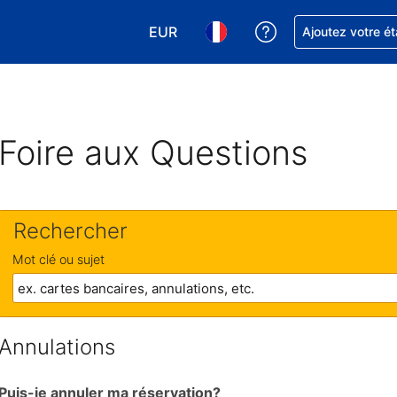
EUR
Obtenez de l'aide
Ajoutez votre é
Choisissez votre devise. Votre devise
Choisissez votre langue. Votr
Foire aux Questions
Rechercher
Mot clé ou sujet
Annulations
Puis-je annuler ma réservation?