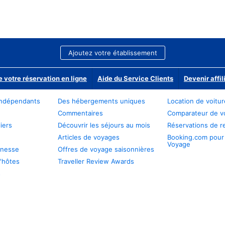
Ajoutez votre établissement
e votre réservation en ligne
Aide du Service Clients
Devenir affil
ndépendants
Des hébergements uniques
Location de voitu
Commentaires
Comparateur de v
iers
Découvrir les séjours au mois
Réservations de r
Articles de voyages
Booking.com pour
Voyage
unesse
Offres de voyage saisonnières
'hôtes
Traveller Review Awards
s