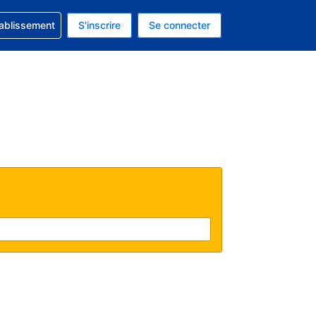
 concernant votre réservation
tablissement
S'inscrire
Se connecter
 actuelle est celle-ci : EUR.
e langue actuelle est celle-ci : Français.