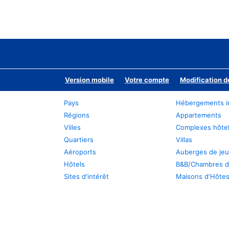
Version mobile
Votre compte
Modification d
Pays
Hébergements i
Régions
Appartements
Villes
Complexes hôtel
Quartiers
Villas
Aéroports
Auberges de je
Hôtels
B&B/Chambres d
Sites d'intérêt
Maisons d'Hôte