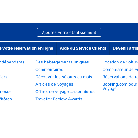
Ajoutez votre établissement
e votre réservation en ligne
Aide du Service Clients
Devenir affil
ndépendants
Des hébergements uniques
Location de voitu
Commentaires
Comparateur de v
iers
Découvrir les séjours au mois
Réservations de r
Articles de voyages
Booking.com pour
Voyage
unesse
Offres de voyage saisonnières
'hôtes
Traveller Review Awards
s