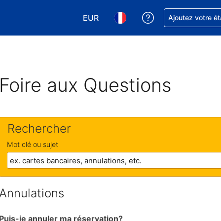
EUR
Obtenez de l'aide
Ajoutez votre é
Choisissez votre devise. Votre devise
Choisissez votre langue. Votr
Foire aux Questions
Rechercher
Mot clé ou sujet
Annulations
Puis-je annuler ma réservation?