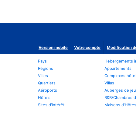
Version mobile
Votre compte
Modification d
Pays
Hébergements i
Régions
Appartements
Villes
Complexes hôtel
Quartiers
Villas
Aéroports
Auberges de je
Hôtels
B&B/Chambres d
Sites d'intérêt
Maisons d'Hôte