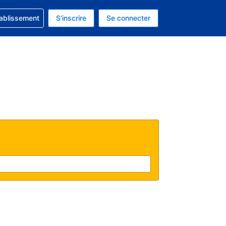
 concernant votre réservation
tablissement
S'inscrire
Se connecter
 actuelle est celle-ci : EUR.
e langue actuelle est celle-ci : Français.