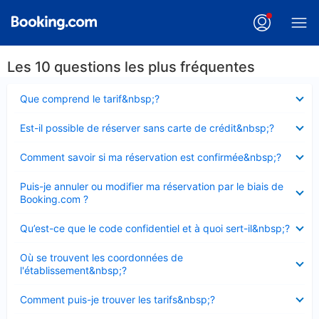
Les 10 questions les plus fréquentes
Élément
Que comprend le tarif&nbsp;?
fermé
Élément
Est-il possible de réserver sans carte de crédit&nbsp;?
fermé
Élément
Comment savoir si ma réservation est confirmée&nbsp;?
fermé
Élément
Puis-je annuler ou modifier ma réservation par le biais de
fermé
Booking.com ?
Élément
Qu’est-ce que le code confidentiel et à quoi sert-il&nbsp;?
fermé
Élément
Où se trouvent les coordonnées de
fermé
l'établissement&nbsp;?
Élément
Comment puis-je trouver les tarifs&nbsp;?
fermé