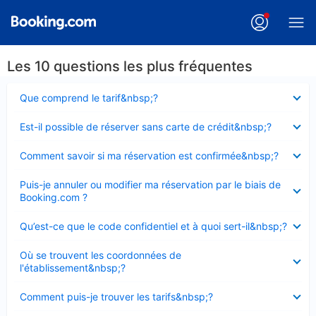
Les 10 questions les plus fréquentes
Élément
Que comprend le tarif&nbsp;?
fermé
Élément
Est-il possible de réserver sans carte de crédit&nbsp;?
fermé
Élément
Comment savoir si ma réservation est confirmée&nbsp;?
fermé
Élément
Puis-je annuler ou modifier ma réservation par le biais de
fermé
Booking.com ?
Élément
Qu’est-ce que le code confidentiel et à quoi sert-il&nbsp;?
fermé
Élément
Où se trouvent les coordonnées de
fermé
l'établissement&nbsp;?
Élément
Comment puis-je trouver les tarifs&nbsp;?
fermé