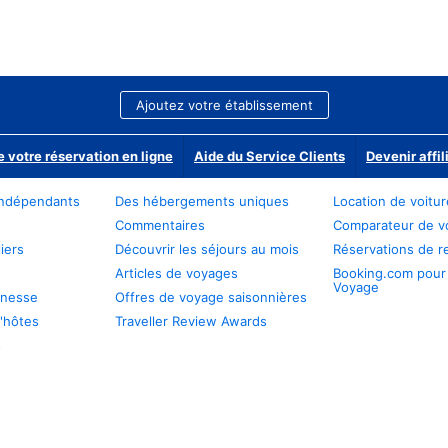
Ajoutez votre établissement
e votre réservation en ligne
Aide du Service Clients
Devenir affil
ndépendants
Des hébergements uniques
Location de voitu
Commentaires
Comparateur de v
iers
Découvrir les séjours au mois
Réservations de r
Articles de voyages
Booking.com pour
Voyage
unesse
Offres de voyage saisonnières
'hôtes
Traveller Review Awards
s