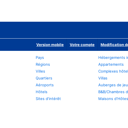
Version mobile
Votre compte
Modification d
Pays
Hébergements i
Régions
Appartements
Villes
Complexes hôtel
Quartiers
Villas
Aéroports
Auberges de je
Hôtels
B&B/Chambres d
Sites d'intérêt
Maisons d'Hôte