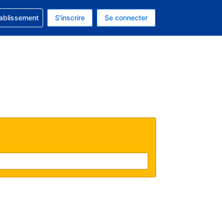
 concernant votre réservation
tablissement
S'inscrire
Se connecter
actuelle est celle-ci : Dollar américain.
e langue actuelle est celle-ci : Français.