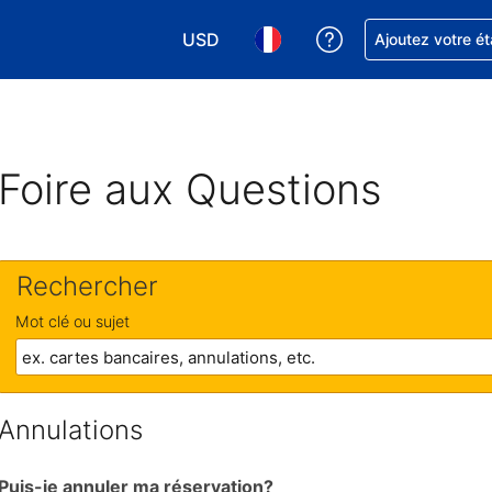
USD
Obtenez de l'aide
Ajoutez votre é
Choisissez votre devise. Votre devise 
Choisissez votre langue. Votr
Foire aux Questions
Rechercher
Mot clé ou sujet
Annulations
Puis-je annuler ma réservation?