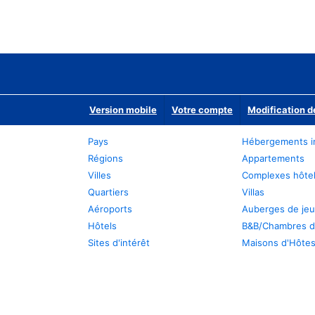
Version mobile
Votre compte
Modification d
Pays
Hébergements i
Régions
Appartements
Villes
Complexes hôtel
Quartiers
Villas
Aéroports
Auberges de je
Hôtels
B&B/Chambres d
Sites d'intérêt
Maisons d'Hôte