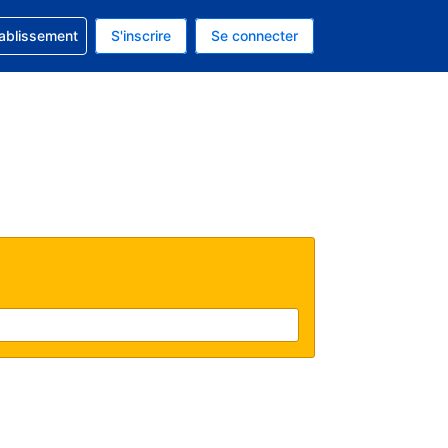
 concernant votre réservation
tablissement
S'inscrire
Se connecter
actuelle est celle-ci : Dollar américain.
e langue actuelle est celle-ci : Français.