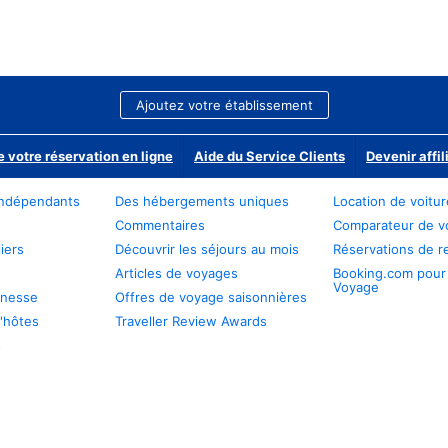
Ajoutez votre établissement
e votre réservation en ligne
Aide du Service Clients
Devenir affil
ndépendants
Des hébergements uniques
Location de voitu
Commentaires
Comparateur de v
iers
Découvrir les séjours au mois
Réservations de r
Articles de voyages
Booking.com pour
Voyage
unesse
Offres de voyage saisonnières
'hôtes
Traveller Review Awards
s