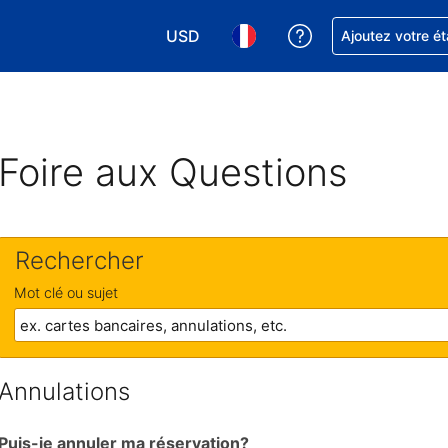
USD
Obtenez de l'aide
Ajoutez votre é
Choisissez votre devise. Votre devise 
Choisissez votre langue. Votr
Foire aux Questions
Rechercher
Mot clé ou sujet
Annulations
Puis-je annuler ma réservation?