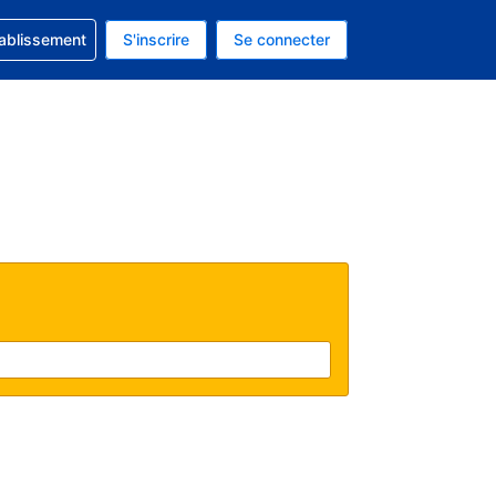
 concernant votre réservation
tablissement
S'inscrire
Se connecter
 actuelle est celle-ci : EUR.
e langue actuelle est celle-ci : Français.