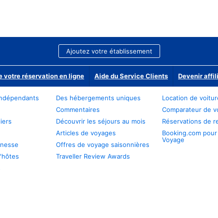
Ajoutez votre établissement
e votre réservation en ligne
Aide du Service Clients
Devenir affil
ndépendants
Des hébergements uniques
Location de voitu
Commentaires
Comparateur de v
iers
Découvrir les séjours au mois
Réservations de r
Articles de voyages
Booking.com pour
Voyage
unesse
Offres de voyage saisonnières
'hôtes
Traveller Review Awards
s