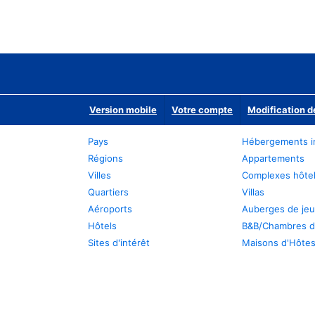
Version mobile
Votre compte
Modification d
Pays
Hébergements i
Régions
Appartements
Villes
Complexes hôtel
Quartiers
Villas
Aéroports
Auberges de je
Hôtels
B&B/Chambres d
Sites d'intérêt
Maisons d'Hôte