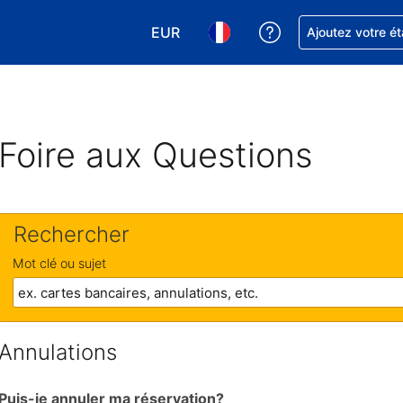
EUR
Obtenez de l'aide
Ajoutez votre é
Choisissez votre devise. Votre devise
Choisissez votre langue. Votr
Foire aux Questions
Rechercher
Mot clé ou sujet
Annulations
Puis-je annuler ma réservation?