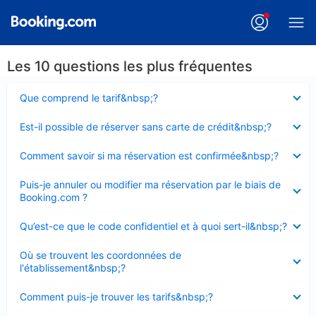
Les 10 questions les plus fréquentes
Élément
Que comprend le tarif&nbsp;?
fermé
Élément
Est-il possible de réserver sans carte de crédit&nbsp;?
fermé
Élément
Comment savoir si ma réservation est confirmée&nbsp;?
fermé
Élément
Puis-je annuler ou modifier ma réservation par le biais de
fermé
Booking.com ?
Élément
Qu’est-ce que le code confidentiel et à quoi sert-il&nbsp;?
fermé
Élément
Où se trouvent les coordonnées de
fermé
l'établissement&nbsp;?
Élément
Comment puis-je trouver les tarifs&nbsp;?
fermé