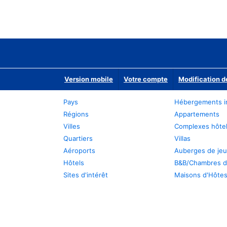
Version mobile
Votre compte
Modification d
Pays
Hébergements i
Régions
Appartements
Villes
Complexes hôtel
Quartiers
Villas
Aéroports
Auberges de je
Hôtels
B&B/Chambres d
Sites d'intérêt
Maisons d'Hôte