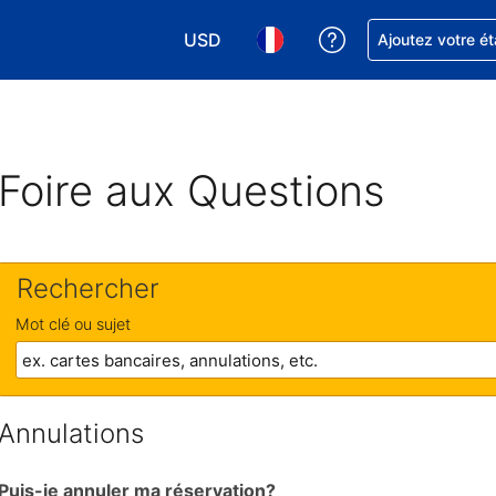
USD
Obtenez de l'aide
Ajoutez votre é
Choisissez votre devise. Votre devise 
Choisissez votre langue. Votr
Foire aux Questions
Rechercher
Mot clé ou sujet
Annulations
Puis-je annuler ma réservation?