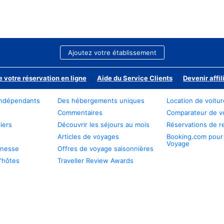
Ajoutez votre établissement
e votre réservation en ligne
Aide du Service Clients
Devenir affil
ndépendants
Des hébergements uniques
Location de voitu
Commentaires
Comparateur de v
iers
Découvrir les séjours au mois
Réservations de r
Articles de voyages
Booking.com pour
Voyage
unesse
Offres de voyage saisonnières
'hôtes
Traveller Review Awards
s