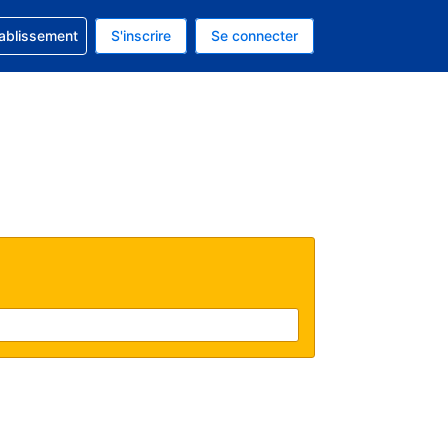
 concernant votre réservation
tablissement
S'inscrire
Se connecter
actuelle est celle-ci : Dollar américain.
e langue actuelle est celle-ci : Français.