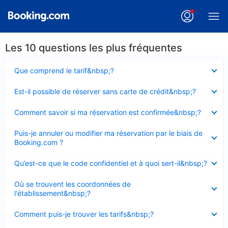
Les 10 questions les plus fréquentes
Élément
Que comprend le tarif&nbsp;?
fermé
Élément
Est-il possible de réserver sans carte de crédit&nbsp;?
fermé
Élément
Comment savoir si ma réservation est confirmée&nbsp;?
fermé
Élément
Puis-je annuler ou modifier ma réservation par le biais de
fermé
Booking.com ?
Élément
Qu’est-ce que le code confidentiel et à quoi sert-il&nbsp;?
fermé
Élément
Où se trouvent les coordonnées de
fermé
l'établissement&nbsp;?
Élément
Comment puis-je trouver les tarifs&nbsp;?
fermé