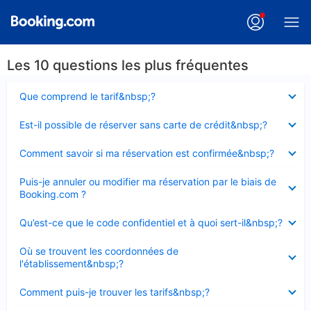
Les 10 questions les plus fréquentes
Élément
Que comprend le tarif&nbsp;?
fermé
Élément
Est-il possible de réserver sans carte de crédit&nbsp;?
fermé
Élément
Comment savoir si ma réservation est confirmée&nbsp;?
fermé
Élément
Puis-je annuler ou modifier ma réservation par le biais de
fermé
Booking.com ?
Élément
Qu’est-ce que le code confidentiel et à quoi sert-il&nbsp;?
fermé
Élément
Où se trouvent les coordonnées de
fermé
l'établissement&nbsp;?
Élément
Comment puis-je trouver les tarifs&nbsp;?
fermé